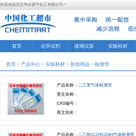
欢迎光临北京华业寰宇化工有限公司！
首页
化学试剂
玻璃仪器
实验耗材
首页
>
产品中心
>
实验耗材
>
其他用品
>
检测管
产品名称：
二乙苯气体检测管
英文名称：
CAS编号：
英文别名：
产品名称：
二乙胺(C2H5)2NH气体检测管