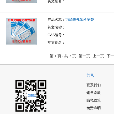
英文别名：
产品名称：
丙烯醛气体检测管
英文名称：
CAS编号：
英文别名：
第 1 页 / 共 2 页
第一页
上一页
下
公司
联系我们
销售条款
隐私政策
免责声明