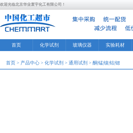
欢迎光临北京华业寰宇化工有限公司！
首页
化学试剂
玻璃仪器
实验耗材
首页
>
产品中心
>
化学试剂
>
通用试剂
>
酮|锰|镍|钴|锶