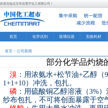
欢迎光临北京华业寰宇化工有限公司！
首页
化学试剂
玻璃仪器
实验耗材
首页
>
公司新闻
部分化学品灼烧
溴
：用浓氨水+松节油+乙醇（
1+1+10）冲洗，包扎。
磷
：用硫酸铜乙醇溶液（3%
纱布包扎，不可将创面暴露于空